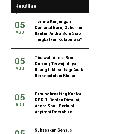
Headline
Terima Kunjungan
05
Danlanal Baru, Gubernur
AGU
Banten Andra Soni Siap
Tingkatkan Kolaborasi*
Tinawati Andra Soni
05
Dorong Terwujudnya
AGU
Ruang Inklusif bagi Anak
Berkebutuhan Khusus
Groundbreaking Kantor
05
DPD RI Banten Dimulai,
AGU
Andra Soni: Perkuat
Aspirasi Daerah ke...
Sukseskan Sensus
05