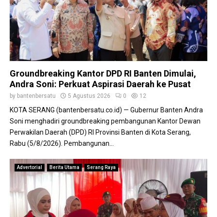
k
a
a
n
S
D
u
o
k
r
a
o
b
n
Groundbreaking Kantor DPD RI Banten Dimulai,
u
g
Andra Soni: Perkuat Aspirasi Daerah ke Pusat
m
P
i
by
bantenbersatu
5 Agustus 2026
0
12
e
KOTA SERANG (bantenbersatu.co.id) — Gubernur Banten Andra
n
g
Soni menghadiri groundbreaking pembangunan Kantor Dewan
e
Perwakilan Daerah (DPD) RI Provinsi Banten di Kota Serang,
l
Rabu (5/8/2026). Pembangunan...
o
l
Advertorial
Berita Utama
Serang Raya
a
a
n
S
a