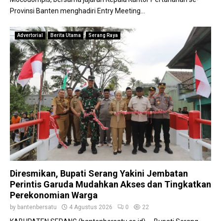
Provinsi Banten menghadiri Entry Meeting...
Advertorial
Berita Utama
Serang Raya
Diresmikan, Bupati Serang Yakini Jembatan
Perintis Garuda Mudahkan Akses dan Tingkatkan
Perekonomian Warga
by
bantenbersatu
4 Agustus 2026
0
22