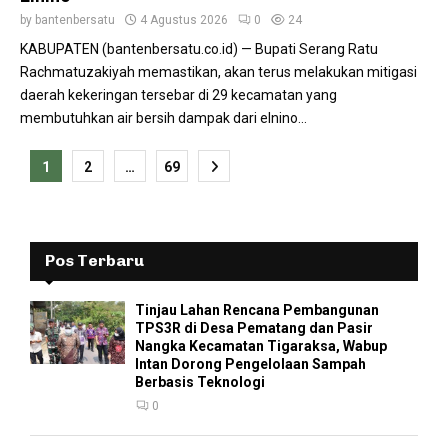
by
bantenbersatu
4 Agustus 2026
0
24
KABUPATEN (bantenbersatu.co.id) — Bupati Serang Ratu
Rachmatuzakiyah memastikan, akan terus melakukan mitigasi
daerah kekeringan tersebar di 29 kecamatan yang
membutuhkan air bersih dampak dari elnino...
Paginasi
1
2
…
69
pos
Pos Terbaru
Tinjau Lahan Rencana Pembangunan
TPS3R di Desa Pematang dan Pasir
Nangka Kecamatan Tigaraksa, Wabup
Intan Dorong Pengelolaan Sampah
Berbasis Teknologi
0