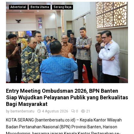
Advertorial
Berita Utama
Serang Raya
Entry Meeting Ombudsman 2026, BPN Banten
Siap Wujudkan Pelayanan Publik yang Berkualitas
Bagi Masyarakat
by
bantenbersatu
4 Agustus 2026
0
21
KOTA SERANG (bantenbersatu.co.id) – Kepala Kantor Wilayah
Badan Pertanahan Nasional (BPN) Provinsi Banten, Harison
Mocodompis, bersama jajaran Kepala Kantor Pertanahan se-