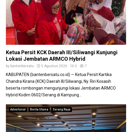
m
p
a
h
B
e
r
b
Ketua Persit KCK Daerah III/Siliwangi Kunjungi
a
Lokasi Jembatan ARMCO Hybrid
s
i
by
bantenbersatu
5 Agustus 2026
0
7
s
KABUPATEN (bantenbersatu.co.id) — Ketua Persit Kartika
T
Chandra Kirana (KCK) Daerah III/Siliwangi, Ny. Riri Kosasih
e
beserta rombongan mengunjungi lokasi Jembatan ARMCO
k
Hybrid Kodim 0602/Serang di Kampung...
n
o
l
Advertorial
Berita Utama
Serang Raya
o
g
i