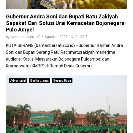
k
6
n
i
,
g
y
D
d
Gubernur Andra Soni dan Bupati Ratu Zakiyah
a
i
a
Sepakat Cari Solusi Urai Kemacetan Bojonegara-
h
n
n
Pulo Ampel
L
k
P
by
bantenbersatu
6 Agustus 2026
0
7
e
e
a
p
s
KOTA SERANG (bantenbersatu.co.id) –Gubernur Banten Andra
s
a
W
Soni dan Bupati Serang Ratu Rachmatuzakiyah menerima
i
s
i
audiensi Koalisi Masyarakat Bojonegara Puloampel dan
r
2
s
N
Kramatwatu (KMBP) di Rumah Dinas Gubernur...
0
u
a
P
d
n
e
Advertorial
Berita Utama
Serang Raya
a
g
s
A
k
e
S
a
r
I
K
t
u
e
a
n
c
P
t
a
e
u
m
n
k