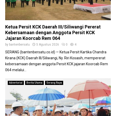
a
d
T
t
i
e
a
d
k
n
i
a
T
k
Ketua Persit KCK Daerah III/Siliwangi Pererat
n
i
a
Kebersamaan dengan Anggota Persit KCK
A
g
n
Jajaran Koorcab Rem 064
n
a
K
g
r
by
bantenbersatu
5 Agustus 2026
0
4
a
k
a
SERANG (bantenbersatu.co.id) — Ketua Persit Kartika Chandra
l
a
k
Kirana (KCK) Daerah III/Siliwangi, Ny. Riri Kosasih, mempererat
i
S
s
g
kebersamaan dengan anggota Persit KCK jajaran Koorcab Rem
t
a
r
064 melalui...
u
,
a
n
W
f
t
a
Advertorial
Berita Utama
Serang Raya
i
i
b
k
n
u
e
g
p
L
I
e
n
m
t