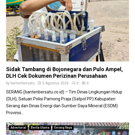
Sidak Tambang di Bojonegara dan Pulo Ampel,
DLH Cek Dokumen Perizinan Perusahaan
by
bantenbersatu
5 Agustus 2026
0
6
SERANG (bantenbersatu.co.id) – Tim Dinas Lingkungan Hidup
(DLH), Satuan Polisi Pamong Praja (Satpol PP) Kabupaten
Serang dan Dinas Energi dan Sumber Daya Mineral (ESDM)
Provinsi...
Advertorial
Berita Utama
Serang Raya