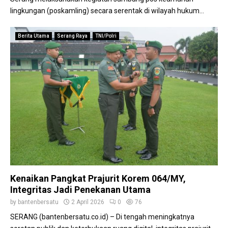
lingkungan (poskamling) secara serentak di wilayah hukum...
Berita Utama
Serang Raya
TNI/Polri
Kenaikan Pangkat Prajurit Korem 064/MY,
Integritas Jadi Penekanan Utama
by
bantenbersatu
2 April 2026
0
76
SERANG (bantenbersatu.co.id) – Di tengah meningkatnya