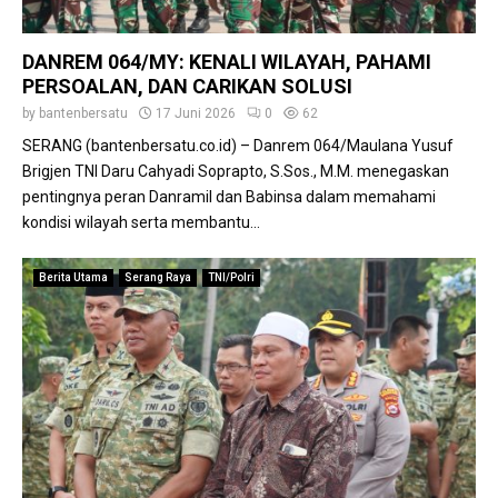
P
k
d
e
a
i
n
n
K
DANREM 064/MY: KENALI WILAYAH, PAHAMI
g
K
o
PERSOALAN, DAN CARIKAN SOLUSI
u
a
t
by
bantenbersatu
17 Juni 2026
0
62
a
r
a
t
SERANG (bantenbersatu.co.id) – Danrem 064/Maulana Yusuf
y
S
a
a
Brigjen TNI Daru Cahyadi Soprapto, S.Sos., M.M. menegaskan
e
n
B
pentingnya peran Danramil dan Babinsa dalam memahami
r
K
e
a
kondisi wilayah serta membantu...
e
r
n
m
k
g
Berita Utama
Serang Raya
TNI/Polri
a
u
m
a
p
l
u
i
a
t
n
a
P
s
e
,
n
P
e
e