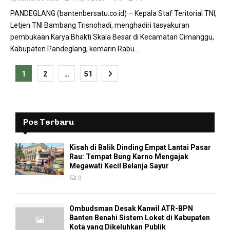
PANDEGLANG (bantenbersatu.co.id) – Kepala Staf Teritorial TNI,
Letjen TNI Bambang Trisnohadi, menghadiri tasyakuran
pembukaan Karya Bhakti Skala Besar di Kecamatan Cimanggu,
Kabupaten Pandeglang, kemarin Rabu...
Paginasi
1
2
…
51
pos
Pos Terbaru
Kisah di Balik Dinding Empat Lantai Pasar
Rau: Tempat Bung Karno Mengajak
Megawati Kecil Belanja Sayur
0
Ombudsman Desak Kanwil ATR-BPN
Banten Benahi Sistem Loket di Kabupaten
Kota yang Dikeluhkan Publik