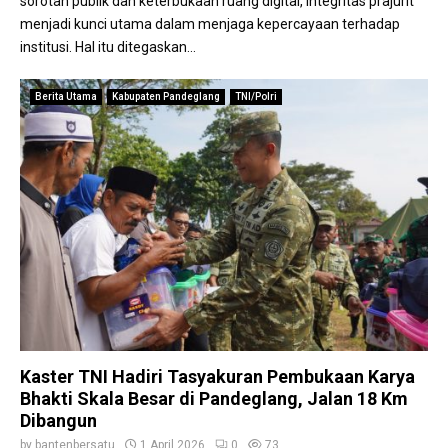
sorotan publik dan keterbukaan ruang digital, integritas prajurit
menjadi kunci utama dalam menjaga kepercayaan terhadap
institusi. Hal itu ditegaskan...
Berita Utama
Kabupaten Pandeglang
TNI/Polri
Kaster TNI Hadiri Tasyakuran Pembukaan Karya
Bhakti Skala Besar di Pandeglang, Jalan 18 Km
Dibangun
by
bantenbersatu
1 April 2026
0
73