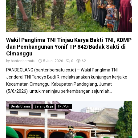
R
a
i
h
A
p
Wakil Panglima TNI Tinjau Karya Bakti TNI, KDMP
r
dan Pembangunan Yonif TP 842/Badak Sakti di
e
Cimanggu
s
by
bantenbersatu
5 Juni 2026
0
62
i
a
PANDEGLANG (bantenbersatu.co.id) – Wakil Panglima TNI
s
Jenderal TNI Tandyo Budi R. melaksanakan kunjungan kerja ke
i
Kecamatan Cimanggu, Kabupaten Pandeglang, Jumat
T
(5/6/2026), untuk meninjau perkembangan sejumlah...
e
r
Berita Utama
Serang Raya
TNI/Polri
b
a
i
k