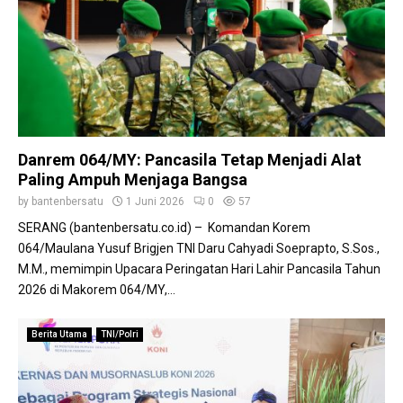
Danrem 064/MY: Pancasila Tetap Menjadi Alat
Paling Ampuh Menjaga Bangsa
by
bantenbersatu
1 Juni 2026
0
57
SERANG (bantenbersatu.co.id) – Komandan Korem
064/Maulana Yusuf Brigjen TNI Daru Cahyadi Soeprapto, S.Sos.,
M.M., memimpin Upacara Peringatan Hari Lahir Pancasila Tahun
2026 di Makorem 064/MY,...
Berita Utama
TNI/Polri