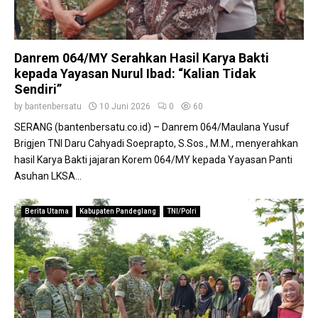
r
n
a
d
n
i
g
Danrem 064/MY Serahkan Hasil Karya Bakti
m
a
kepada Yayasan Nurul Ibad: “Kalian Tidak
0
n
Sendiri”
6
d
0
by
bantenbersatu
10 Juni 2026
0
60
i
2
SERANG (bantenbersatu.co.id) – Danrem 064/Maulana Yusuf
E
d
Brigjen TNI Daru Cahyadi Soeprapto, S.Sos., M.M., menyerahkan
r
a
a
hasil Karya Bakti jajaran Korem 064/MY kepada Yayasan Panti
n
D
Asuhan LKSA...
P
i
e
g
n
Berita Utama
Kabupaten Pandeglang
TNI/Polri
i
d
t
i
a
m
l
0
6
2
3