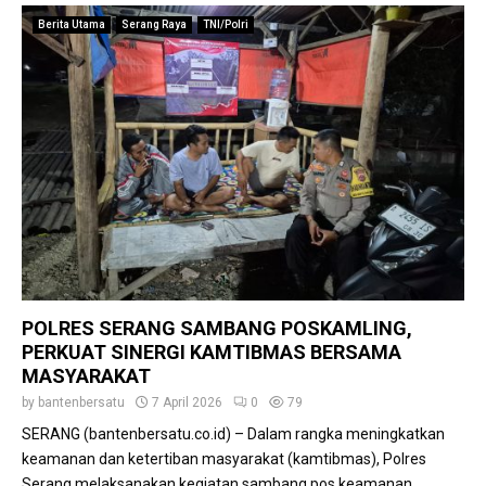
Berita Utama
Serang Raya
TNI/Polri
POLRES SERANG SAMBANG POSKAMLING,
PERKUAT SINERGI KAMTIBMAS BERSAMA
MASYARAKAT
by
bantenbersatu
7 April 2026
0
79
SERANG (bantenbersatu.co.id) – Dalam rangka meningkatkan
keamanan dan ketertiban masyarakat (kamtibmas), Polres
Serang melaksanakan kegiatan sambang pos keamanan