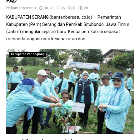
PAD
by
bantenbersatu
30 Juli 2026
0
28
KABUPATEN SERANG (bantenbersatu.co.id) — Pemerintah
Kabupaten (Pem) Serang dan Pemkab Situbondo, Jawa Timur
(Jatim) mengukir sejarah baru. Kedua pemkab ini sepakat
menandatangani nota kesepakatan dan...
Kabupaten Pandeglang