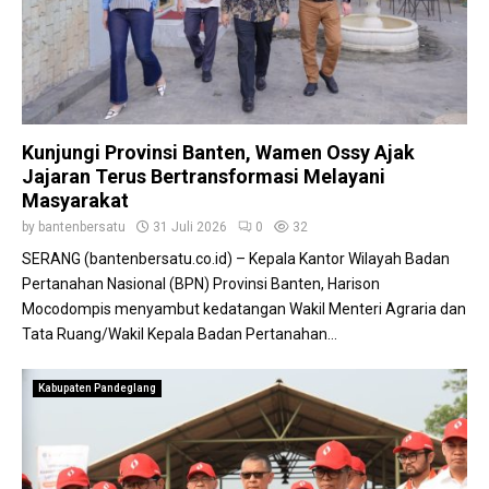
a
S
s
s
i
M
L
n
i
a
e
n
y
r
a
a
g
t
n
Kunjungi Provinsi Banten, Wamen Ossy Ajak
i
I
a
Jajaran Terus Bertransformasi Melayani
A
n
n
Masyarakat
n
v
t
e
by
bantenbersatu
31 Juli 2026
0
32
i
s
SERANG (bantenbersatu.co.id) – Kepala Kantor Wilayah Badan
s
t
Pertanahan Nasional (BPN) Provinsi Banten, Harison
i
o
Mocodompis menyambut kedatangan Wakil Menteri Agraria dan
p
r
Tata Ruang/Wakil Kepala Badan Pertanahan...
a
T
s
e
i
r
Kabupaten Pandeglang
K
u
a
s
r
T
h
u