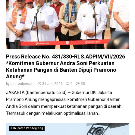
u
m
t
b
l
u
a
h
d
*
a
n
K
e
Press Release No. 481/830-RLS.ADPIM/VII/2026
k
*Komitmen Gubernur Andra Soni Perkuatan
e
Ketahanan Pangan di Banten Dipuji Pramono
r
Anung*
i
by
bantenbersatu
31 Juli 2026
0
35
n
g
JAKARTA (bantenbersatu.co.id) — Gubernur DKI Jakarta
a
Pramono Anung mengapresiasi komitmen Gubernur Banten
n
Andra Soni dalam memperkuat ketahanan pangan di daerah.
Termasuk dengan melakukan optimalisasi lahan...
Kabupaten Pandeglang