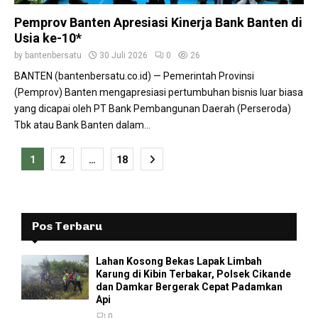
Pemprov Banten Apresiasi Kinerja Bank Banten di
Usia ke-10*
by
bantenbersatu
30 Juli 2026
0
26
BANTEN (bantenbersatu.co.id) — Pemerintah Provinsi
(Pemprov) Banten mengapresiasi pertumbuhan bisnis luar biasa
yang dicapai oleh PT Bank Pembangunan Daerah (Perseroda)
Tbk atau Bank Banten dalam...
Paginasi
1
2
…
18
pos
Pos Terbaru
Lahan Kosong Bekas Lapak Limbah
Karung di Kibin Terbakar, Polsek Cikande
dan Damkar Bergerak Cepat Padamkan
Api
0