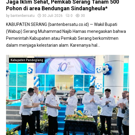
Jaga Iklim Sehat, Pemkab Serang Tanam 500
Pohon di area Bendungan Sindangheula*
by
bantenbersatu
30 Juli 2026
0
30
KABUPATEN SERANG (bantenbersatu.co.id) — Wakil Bupati
(Wabup) Serang Muhammad Najib Hamas menegaskan bahwa
Pemerintah Kabupaten atau Pemkab Serang berkomitmen
dalam menjaga kelestarian alam. Karenanya hal...
Kabupaten Pandeglang