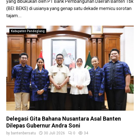
yang dibukukan oleh PT Bank Pembangunan Daerah Banten Tbk
(BEI: BEKS) di usianya yang genap satu dekade memicu sorotan
tajam....
Kabupaten Pandeglang
Delegasi Gita Bahana Nusantara Asal Banten
Dilepas Gubernur Andra Soni
by
bantenbersatu
30 Juli 2026
0
34