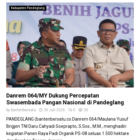
Kabupaten Pandeglang
Danrem 064/MY Dukung Percepatan
Swasembada Pangan Nasional di Pandeglang
by
bantenbersatu
30 Juli 2026
0
30
PANDEGLANG (bantenbersatu.co.Danrem 064/Maulana Yusuf
Brigjen TNI Daru Cahyadi Soeprapto, S.Sos., M.M., menghadiri
kegiatan Panen Raya Padi Organik PS-08 seluas 1.500 hektare