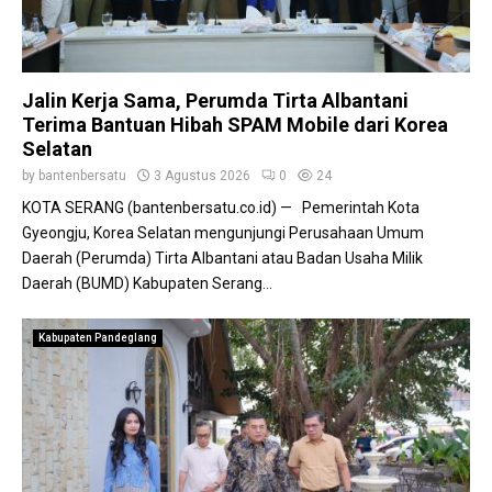
a
i
n
n
o
u
K
n
r
a
a
A
p
Jalin Kerja Sama, Perumda Tirta Albantani
l
n
o
,
Terima Bantuan Hibah SPAM Mobile dari Korea
d
l
P
Selatan
r
d
e
a
by
bantenbersatu
3 Agustus 2026
0
24
a
m
S
KOTA SERANG (bantenbersatu.co.id) — Pemerintah Kota
B
p
o
a
Gyeongju, Korea Selatan mengunjungi Perusahaan Umum
r
n
n
Daerah (Perumda) Tirta Albantani atau Badan Usaha Milik
o
i
t
v
Daerah (BUMD) Kabupaten Serang...
A
e
O
k
n
p
a
Kabupaten Pandeglang
P
t
n
e
i
P
r
m
e
k
i
r
u
s
l
a
t
u
t
i