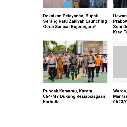
Dekatkan Pelayanan, Bupati
Hewan 
Serang Ratu Zakiyah Launching
Prabow
Gerai Samsat Bojonegara*
Soni D
Kreo T
Puncak Kemarau, Korem
Warga
064/MY Dukung Kesiapsiagaan
Manfa
Karhutla
0623/C