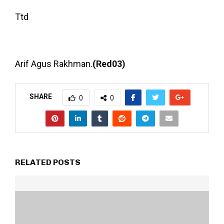
Ttd
Arif Agus Rakhman.
(Red03)
SHARE
0
0
RELATED POSTS