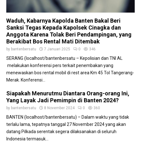
Waduh, Kabarnya Kapolda Banten Bakal Beri
Sanksi Tegas Kepada Kapolsek Cinagka dan
Anggota Karena Tolak Beri Pendampingan, yang
Berakibat Bos Rental Mati Ditembak
by
bantenbersatu
7 Januari 2025
0
346
SERANG (localhost/bantenbersatu – Kepolisian dan TNI AL
melakukan konferensi pers terkait penembakan yang
menewaskan bos rental mobil di rest area Km 45 Tol Tangerang-
Merak. Konferensi...
Siapakah Menurutmu Diantara Orang-orang Ini,
Yang Layak Jadi Pemimpin di Banten 2024?
by
bantenbersatu
8 November 2024
0
360
BANTEN (localhost/bantenbersatu) – Dalam waktu yang tidak
terlalu lama, tepatnya tanggal 27 November 2024 yang akan
datang Pilkada serentak segera dilaksanakan di seluruh
Indonesia termasuk...