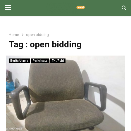
PRIMARY
MENU
Home
open bidding
Tag : open bidding
Berita Utama
Pariwisata
TNI/Polri